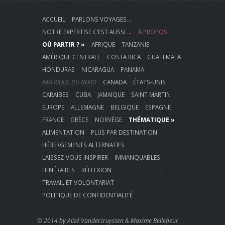
ACCUEIL
PARLONS VOYAGES….
NOTRE EXPERTISE C’EST AUSSI …
À PROPOS
OÙ PARTIR ? »
AFRIQUE
TANZANIE
AMÉRIQUE CENTRALE
COSTA RICA
GUATEMALA
HONDURAS
NICARAGUA
PANAMA
AMÉRIQUE DU NORD
CANADA
ÉTATS-UNIS
CARAÏBES
CUBA
JAMAIQUE
SAINT MARTIN
EUROPE
ALLEMAGNE
BELGIQUE
ESPAGNE
FRANCE
GRÈCE
NORVÈGE
THÉMATIQUE »
ALIMENTATION
PLUS PAR DESTINATION
HÉBERGEMENTS ALTERNATIFS
LAISSEZ-VOUS INSPIRER
IMMANQUABLES
ITINÉRAIRES
RÉFLEXION
TRAVAIL ET VOLONTARIAT
POLITIQUE DE CONFIDENTIALITÉ
© 2014 by Alizé Vandercruyssen &
Maxime Bellefleur