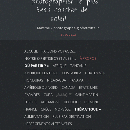
photographier le plus
beau coucher de
soleil.
Maxime » photographe-globetrotteur.
Et vous...?
ACCUEIL
PARLONS VOYAGES….
NOTRE EXPERTISE C’EST AUSSI …
À PROPOS
OÙ PARTIR ? »
AFRIQUE
TANZANIE
AMÉRIQUE CENTRALE
COSTA RICA
GUATEMALA
HONDURAS
NICARAGUA
PANAMA
AMÉRIQUE DU NORD
CANADA
ÉTATS-UNIS
CARAÏBES
CUBA
JAMAIQUE
SAINT MARTIN
EUROPE
ALLEMAGNE
BELGIQUE
ESPAGNE
FRANCE
GRÈCE
NORVÈGE
THÉMATIQUE »
ALIMENTATION
PLUS PAR DESTINATION
HÉBERGEMENTS ALTERNATIFS