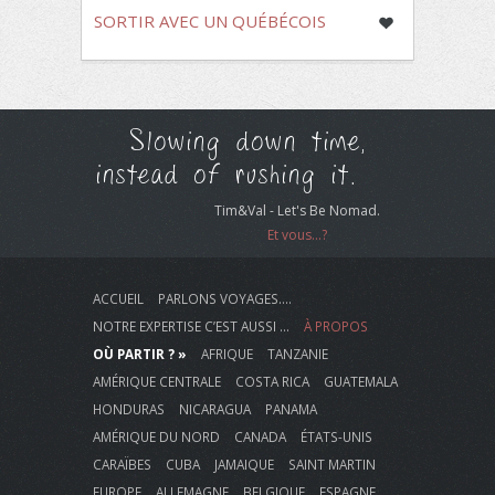
SORTIR AVEC UN QUÉBÉCOIS
Slowing down time,
instead of rushing it.
Tim&Val - Let's Be Nomad.
Et vous...?
ACCUEIL
PARLONS VOYAGES….
NOTRE EXPERTISE C’EST AUSSI …
À PROPOS
OÙ PARTIR ? »
AFRIQUE
TANZANIE
AMÉRIQUE CENTRALE
COSTA RICA
GUATEMALA
HONDURAS
NICARAGUA
PANAMA
AMÉRIQUE DU NORD
CANADA
ÉTATS-UNIS
CARAÏBES
CUBA
JAMAIQUE
SAINT MARTIN
EUROPE
ALLEMAGNE
BELGIQUE
ESPAGNE