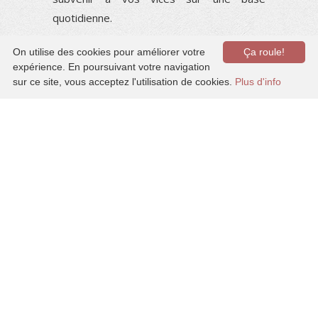
quotidienne.
«
Cervesa, beer
On utilise des cookies pour améliorer votre
Ça roule!
expérience. En poursuivant votre navigation
?
»
sur ce site, vous acceptez l'utilisation de cookies.
Plus d'info
«
Mari, hash my
friend ?
»
Les vendeurs de rue
À la tombée de la nuit, ils sont partout.
Très polis, ils vous offrent une
consommation à un prix raisonnable, si on
compare aux établissements légaux qui
1€ pour une bonne
les entourent.