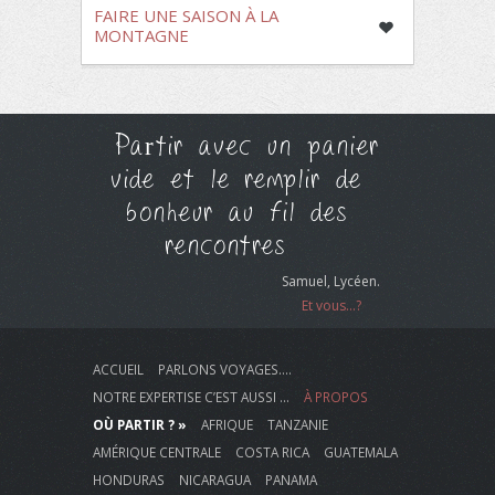
FAIRE UNE SAISON À LA
MONTAGNE
Partir avec un panier
vide et le remplir de
bonheur au fil des
rencontres
Samuel, Lycéen.
Et vous...?
ACCUEIL
PARLONS VOYAGES….
NOTRE EXPERTISE C’EST AUSSI …
À PROPOS
OÙ PARTIR ? »
AFRIQUE
TANZANIE
AMÉRIQUE CENTRALE
COSTA RICA
GUATEMALA
HONDURAS
NICARAGUA
PANAMA