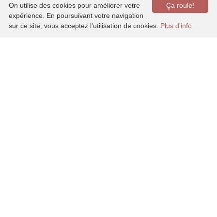
On utilise des cookies pour améliorer votre
Ça roule!
conditions et surtout fêter autant que
expérience. En poursuivant votre navigation
possible dans un endroit plus souvent
sur ce site, vous acceptez l'utilisation de cookies.
Plus d'info
qu’autrement magnifique. Pas le temps
de s’ennuyer. Même pas le temps de voir
le temps passer. La cadence change,
augmente et diminue de semaine en
semaine et c’est dur à suivre. Il y a des
jours qui filent et d’autres qui stagnent,
on dort quand on peut et quand on peut,
on dort plus longtemps que d’habitude.
Ce contraste permet d’équilibrer sa
saison en fonction de ses capacités, de
mieux profiter, de rétablir son sommeil
ou de multiplier ses heures au boulot. Un
rythme chaotique
s’installe
rapidement, puis s’arrête brusquement
pour mieux reprendre et stopper à