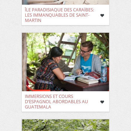
ÎLE PARADISIAQUE DES CARAÏBES:
LES IMMANQUABLES DE SAINT-
MARTIN
IMMERSIONS ET COURS
D’ESPAGNOL ABORDABLES AU
GUATEMALA