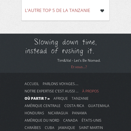
L’AUTRE TOP 5 DE LA TANZANIE
Slowing down time,
instead of rushing it.
Tim&Val - Let's Be Nomad.
Et vous...?
ACCUEIL
PARLONS VOYAGES….
NOTRE EXPERTISE C’EST AUSSI …
À PROPOS
OÙ PARTIR ? »
AFRIQUE
TANZANIE
AMÉRIQUE CENTRALE
COSTA RICA
GUATEMALA
HONDURAS
NICARAGUA
PANAMA
AMÉRIQUE DU NORD
CANADA
ÉTATS-UNIS
CARAÏBES
CUBA
JAMAIQUE
SAINT MARTIN