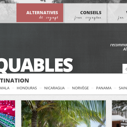
ALTERNATIVES
CONSEILS
de voyage
pour voyageur
par 
recommand
Al
QUABLES
STINATION
MALA
HONDURAS
NICARAGUA
NORVÈGE
PANAMA
SAI