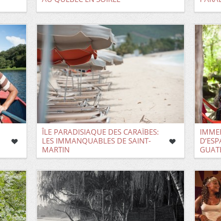
ÎLE PARADISIAQUE DES CARAÏBES:
IMME
LES IMMANQUABLES DE SAINT-
D’ES
MARTIN
GUAT