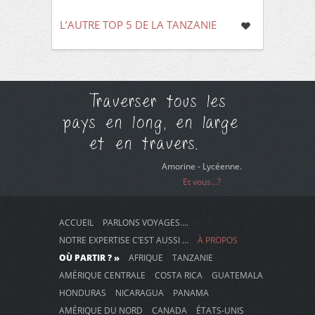
L’AUTRE TOP 5 DE LA TANZANIE
Traverser tous les
pays en long, en large
et en travers.
Amorine - Lycéenne.
Et vous...?
ACCUEIL
PARLONS VOYAGES….
NOTRE EXPERTISE C’EST AUSSI …
À PROPOS
OÙ PARTIR ? »
AFRIQUE
TANZANIE
AMÉRIQUE CENTRALE
COSTA RICA
GUATEMALA
HONDURAS
NICARAGUA
PANAMA
AMÉRIQUE DU NORD
CANADA
ÉTATS-UNIS