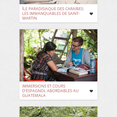
ÎLE PARADISIAQUE DES CARAÏBES:
LES IMMANQUABLES DE SAINT-
MARTIN
IMMERSIONS ET COURS
D’ESPAGNOL ABORDABLES AU
GUATEMALA