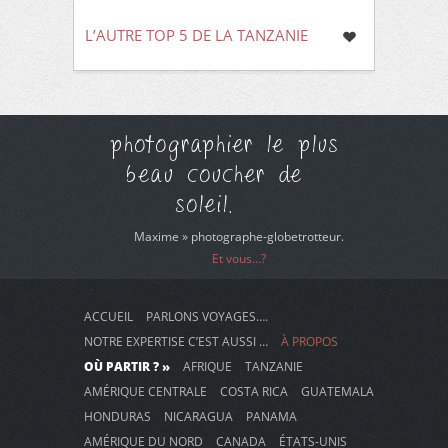
L’AUTRE TOP 5 DE LA TANZANIE
photographier le plus
beau coucher de
soleil.
Maxime » photographe-globetrotteur.
Et vous...?
ACCUEIL
PARLONS VOYAGES….
NOTRE EXPERTISE C’EST AUSSI …
À PROPOS
OÙ PARTIR ? »
AFRIQUE
TANZANIE
AMÉRIQUE CENTRALE
COSTA RICA
GUATEMALA
HONDURAS
NICARAGUA
PANAMA
AMÉRIQUE DU NORD
CANADA
ÉTATS-UNIS