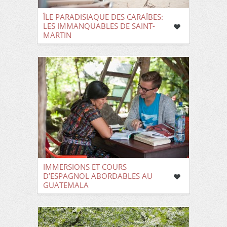
ÎLE PARADISIAQUE DES CARAÏBES:
LES IMMANQUABLES DE SAINT-
MARTIN
IMMERSIONS ET COURS
D’ESPAGNOL ABORDABLES AU
GUATEMALA