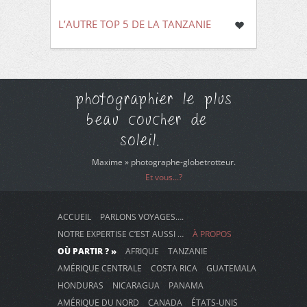
L’AUTRE TOP 5 DE LA TANZANIE
photographier le plus
beau coucher de
soleil.
Maxime » photographe-globetrotteur.
Et vous...?
ACCUEIL
PARLONS VOYAGES….
NOTRE EXPERTISE C’EST AUSSI …
À PROPOS
OÙ PARTIR ? »
AFRIQUE
TANZANIE
AMÉRIQUE CENTRALE
COSTA RICA
GUATEMALA
HONDURAS
NICARAGUA
PANAMA
AMÉRIQUE DU NORD
CANADA
ÉTATS-UNIS