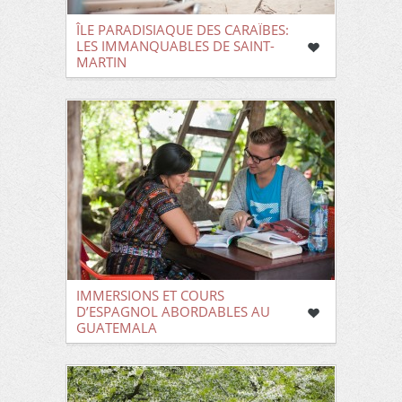
ÎLE PARADISIAQUE DES CARAÏBES:
LES IMMANQUABLES DE SAINT-
MARTIN
IMMERSIONS ET COURS
D’ESPAGNOL ABORDABLES AU
GUATEMALA