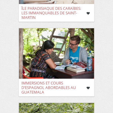
ÎLE PARADISIAQUE DES CARAÏBES:
LES IMMANQUABLES DE SAINT-
MARTIN
IMMERSIONS ET COURS
D’ESPAGNOL ABORDABLES AU
GUATEMALA