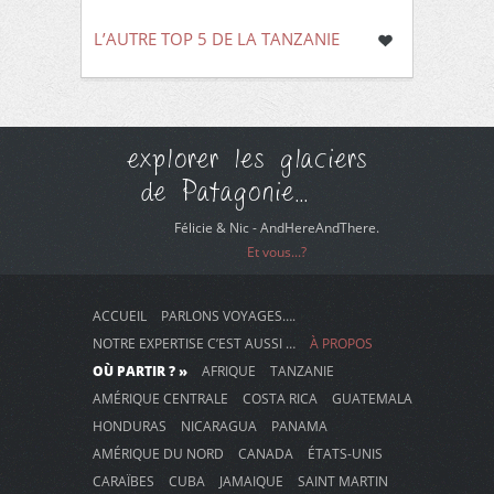
L’AUTRE TOP 5 DE LA TANZANIE
explorer les glaciers
de Patagonie...
Félicie & Nic - AndHereAndThere.
Et vous...?
ACCUEIL
PARLONS VOYAGES….
NOTRE EXPERTISE C’EST AUSSI …
À PROPOS
OÙ PARTIR ? »
AFRIQUE
TANZANIE
AMÉRIQUE CENTRALE
COSTA RICA
GUATEMALA
HONDURAS
NICARAGUA
PANAMA
AMÉRIQUE DU NORD
CANADA
ÉTATS-UNIS
CARAÏBES
CUBA
JAMAIQUE
SAINT MARTIN