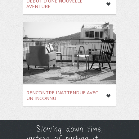
DÉBUT D’UNE NOUVELLE
AVENTURE
RENCONTRE INATTENDUE AVEC
UN INCONNU
Slowing down time,
instead of rushing it.