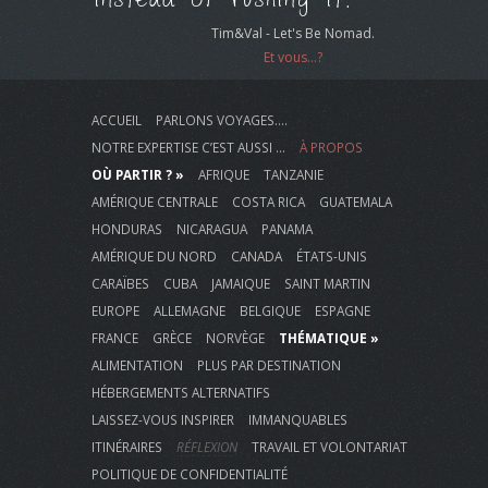
Tim&Val - Let's Be Nomad.
Et vous...?
ACCUEIL
PARLONS VOYAGES….
NOTRE EXPERTISE C’EST AUSSI …
À PROPOS
OÙ PARTIR ? »
AFRIQUE
TANZANIE
AMÉRIQUE CENTRALE
COSTA RICA
GUATEMALA
HONDURAS
NICARAGUA
PANAMA
AMÉRIQUE DU NORD
CANADA
ÉTATS-UNIS
CARAÏBES
CUBA
JAMAIQUE
SAINT MARTIN
EUROPE
ALLEMAGNE
BELGIQUE
ESPAGNE
FRANCE
GRÈCE
NORVÈGE
THÉMATIQUE »
ALIMENTATION
PLUS PAR DESTINATION
HÉBERGEMENTS ALTERNATIFS
LAISSEZ-VOUS INSPIRER
IMMANQUABLES
ITINÉRAIRES
RÉFLEXION
TRAVAIL ET VOLONTARIAT
POLITIQUE DE CONFIDENTIALITÉ