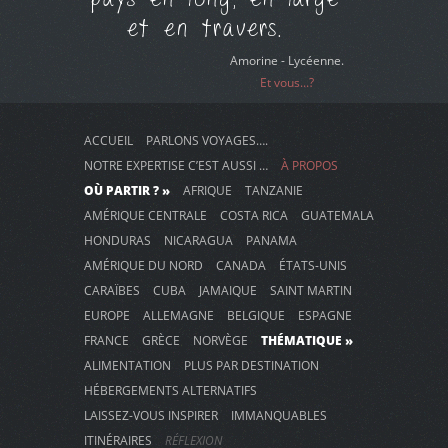
et en travers.
Amorine - Lycéenne.
Et vous...?
ACCUEIL
PARLONS VOYAGES….
NOTRE EXPERTISE C’EST AUSSI …
À PROPOS
OÙ PARTIR ? »
AFRIQUE
TANZANIE
AMÉRIQUE CENTRALE
COSTA RICA
GUATEMALA
HONDURAS
NICARAGUA
PANAMA
AMÉRIQUE DU NORD
CANADA
ÉTATS-UNIS
CARAÏBES
CUBA
JAMAIQUE
SAINT MARTIN
EUROPE
ALLEMAGNE
BELGIQUE
ESPAGNE
FRANCE
GRÈCE
NORVÈGE
THÉMATIQUE »
ALIMENTATION
PLUS PAR DESTINATION
HÉBERGEMENTS ALTERNATIFS
LAISSEZ-VOUS INSPIRER
IMMANQUABLES
ITINÉRAIRES
RÉFLEXION