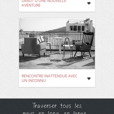
DÉBUT D’UNE NOUVELLE
AVENTURE
RENCONTRE INATTENDUE AVEC
UN INCONNU
Traverser tous les
pays en long, en large