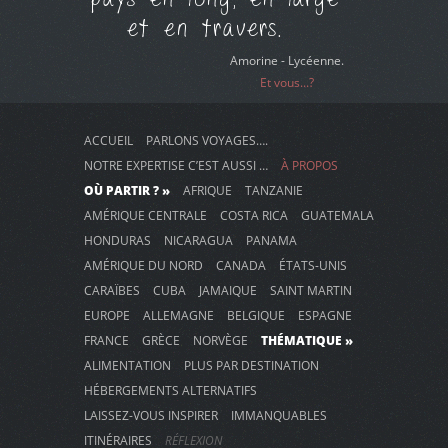
et en travers.
Amorine - Lycéenne.
Et vous...?
ACCUEIL
PARLONS VOYAGES….
NOTRE EXPERTISE C’EST AUSSI …
À PROPOS
OÙ PARTIR ? »
AFRIQUE
TANZANIE
AMÉRIQUE CENTRALE
COSTA RICA
GUATEMALA
HONDURAS
NICARAGUA
PANAMA
AMÉRIQUE DU NORD
CANADA
ÉTATS-UNIS
CARAÏBES
CUBA
JAMAIQUE
SAINT MARTIN
EUROPE
ALLEMAGNE
BELGIQUE
ESPAGNE
FRANCE
GRÈCE
NORVÈGE
THÉMATIQUE »
ALIMENTATION
PLUS PAR DESTINATION
HÉBERGEMENTS ALTERNATIFS
LAISSEZ-VOUS INSPIRER
IMMANQUABLES
ITINÉRAIRES
RÉFLEXION