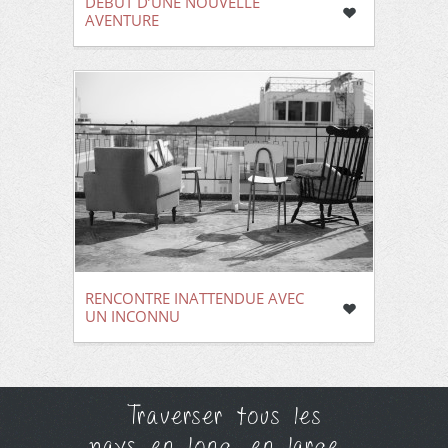
DÉBUT D’UNE NOUVELLE
AVENTURE
RENCONTRE INATTENDUE AVEC
UN INCONNU
Traverser tous les
pays en long, en large