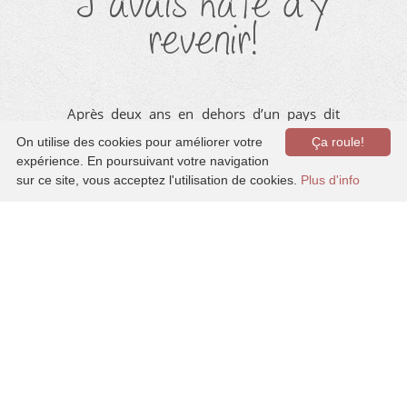
J’avais hâte d’y
revenir!
Après deux ans en dehors d’un pays dit
industrialisé
, notre tournée dans la
On utilise des cookies pour améliorer votre
Ça roule!
chaleur de l’
Amérique Centrale
prend fin.
expérience. En poursuivant votre navigation
sur ce site, vous acceptez l'utilisation de cookies.
Plus d'info
Ce retour au pays des bucherons et des
érables, c’est un peu comme un retour à
la maison, une deuxième maison pour
moi. Et on ne peut vous cacher que ça
fait du bien de retrouver la famille et les
amis. On avait besoin de revenir vers les
gens qui sont importants pour nous.