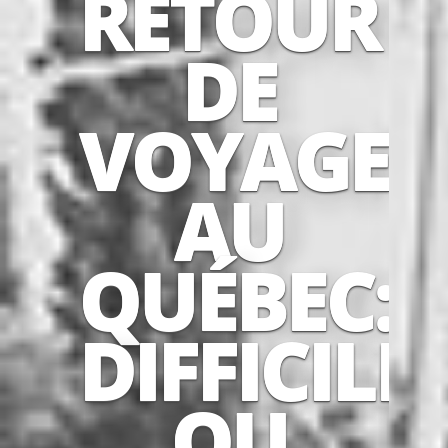
RETOUR
DE
VOYAGE
AU
QUÉBEC:
DIFFICILE
OU