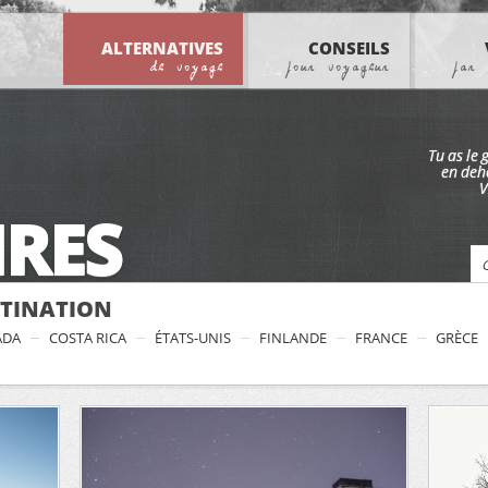
ALTERNATIVES
CONSEILS
de voyage
pour voyageur
par 
Tu as le 
en deho
V
IRES
STINATION
ADA
COSTA RICA
ÉTATS-UNIS
FINLANDE
FRANCE
GRÈCE