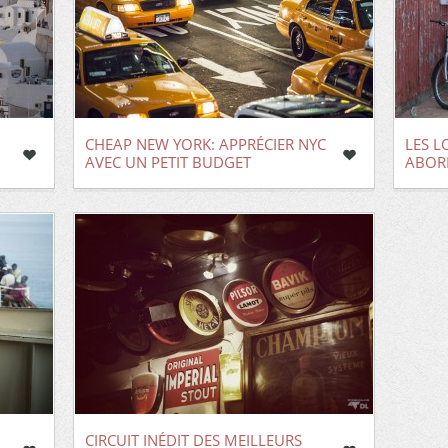
CHEAP NEW YORK: APPRÉCIER NYC
LES L
AVEC UN PETIT BUDGET
ABOR
CIRCUIT INÉDIT DES MEILLEURS