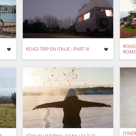
ROAD 
ROAD TRIP EN ITALIE : PART III
ROME:
ITINÉ