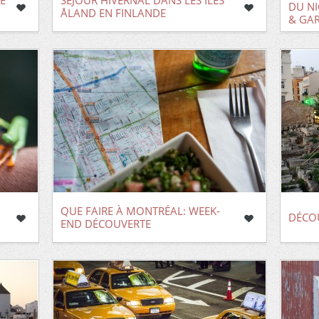
E
SÉJOUR HIVERNAL DANS LES ÎLES
DU NI
ÅLAND EN FINLANDE
& GA
QUE FAIRE À MONTRÉAL: WEEK-
DÉCO
END DÉCOUVERTE