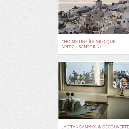
CHOISIR UNE ÎLE GRECQUE:
APERÇU SANTORINI
LAC TANGANYIKA & DÉCOUVERTE