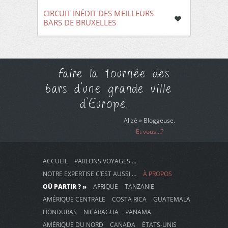
CIRCUIT INÉDIT DES MEILLEURS
BARS DE BRUXELLES
faire la tournée des
bars d'une grande ville
d'Europe.
Alizé » Bloggeuse.
Et vous...?
ACCUEIL
PARLONS VOYAGES….
NOTRE EXPERTISE C’EST AUSSI …
À PROPOS
OÙ PARTIR ? »
AFRIQUE
TANZANIE
AMÉRIQUE CENTRALE
COSTA RICA
GUATEMALA
HONDURAS
NICARAGUA
PANAMA
AMÉRIQUE DU NORD
CANADA
ÉTATS-UNIS