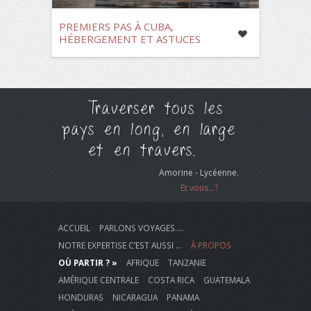
PREMIERS PAS À CUBA,
HÉBERGEMENT ET ASTUCES
Traverser tous les
pays en long, en large
et en travers.
Amorine - Lycéenne.
Et vous...?
ACCUEIL
PARLONS VOYAGES….
NOTRE EXPERTISE C’EST AUSSI …
À PROPOS
OÙ PARTIR ? »
AFRIQUE
TANZANIE
AMÉRIQUE CENTRALE
COSTA RICA
GUATEMALA
HONDURAS
NICARAGUA
PANAMA