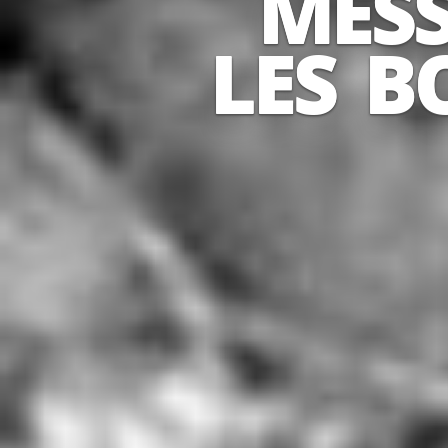
MESS
LES B