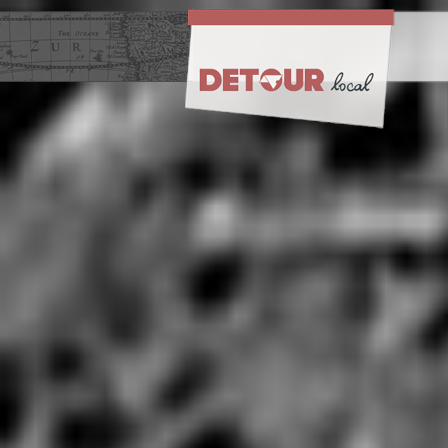
[mappress mapid="" width="100%"]